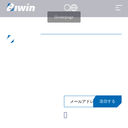
404
Page Not Present
Homepage
活用シーン
製品情報
ニュースレターに登録して、イ
サポート
ベントやパフォーマンス、イン
サイトなどへの限定アクセスを
受け取りましょう！
送信する
購読する前に、ロボット
ではないことを確認して
ください