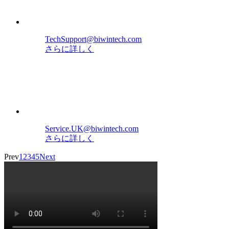
TechSupport@biwintech.com
さらに詳しく
Service.UK@biwintech.com
さらに詳しく
Prev
1
2
3
4
5
Next