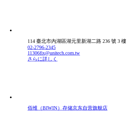
114 臺北市內湖區湖元里新湖二路 236 號 3 樓
02-2796-2345
11306fix@unitech.com.tw
さらに詳しく
佰维（BIWIN）存储京东自营旗舰店