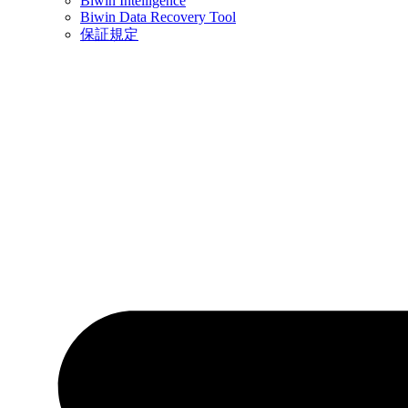
Biwin Intelligence
Biwin Data Recovery Tool
保証規定