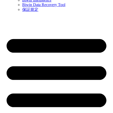
Biwin Intelligence
Biwin Data Recovery Tool
保証規定