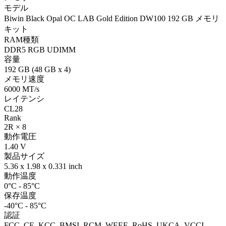
モデル
Biwin Black Opal OC LAB Gold Edition DW100 192 GB メモリ
キット
RAM種類
DDR5 RGB UDIMM
容量
192 GB (48 GB x 4)
メモリ速度
6000 MT/s
レイテンシ
CL28
Rank
2R × 8
動作電圧
1.40 V
製品サイズ
5.36 x 1.98 x 0.331 inch
動作温度
0°C - 85°C
保存温度
-40°C - 85°C
認証
FCC, CE, KCC, BMSI, RCM, WEEE, RoHS, UKCA, VCCI