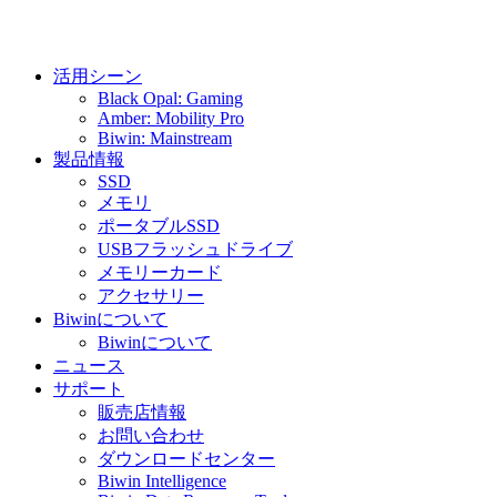
活用シーン
Black Opal: Gaming
Amber: Mobility Pro
Biwin: Mainstream
製品情報
SSD
メモリ
ポータブルSSD
USBフラッシュドライブ
メモリーカード
アクセサリー
Biwinについて
Biwinについて
ニュース
サポート
販売店情報
お問い合わせ
ダウンロードセンター
Biwin Intelligence