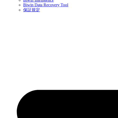
Biwin Intelligence
Biwin Data Recovery Tool
保証規定