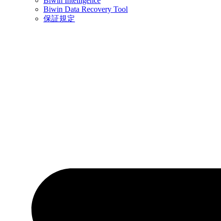
Biwin Intelligence
Biwin Data Recovery Tool
保証規定