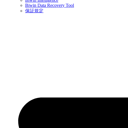
Biwin Intelligence
Biwin Data Recovery Tool
保証規定